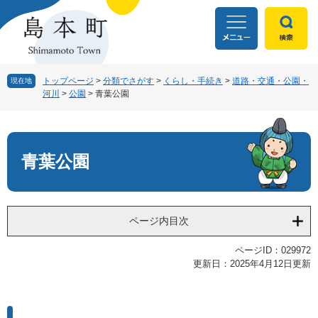
ペ
メ
ー
ニ
ジ
ュ
の
ー
先
を
頭
飛
トップページ
>
分類でさがす
>
くらし・手続き
>
道路・交通・公園・
現在地
河川
>
公園
>
青葉公園
で
ば
す
し
本
。
て
文
本
文
青葉公園
へ
ページ内目次
ページID：029972
更新日：2025年4月12日更新