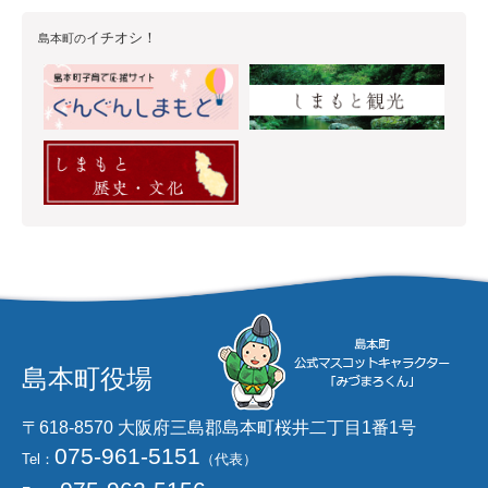
イチオシ！
島本町の
島本町役場
〒618-8570 大阪府三島郡島本町桜井二丁目1番1号
075-961-5151
Tel：
（代表）