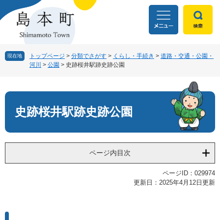
ペ
メ
ー
ニ
ジ
ュ
の
ー
先
を
頭
飛
トップページ
>
分類でさがす
>
くらし・手続き
>
道路・交通・公園・
現在地
河川
>
公園
>
史跡桜井駅跡史跡公園
で
ば
す
し
本
。
て
文
本
文
史跡桜井駅跡史跡公園
へ
ページ内目次
ページID：029974
更新日：2025年4月12日更新