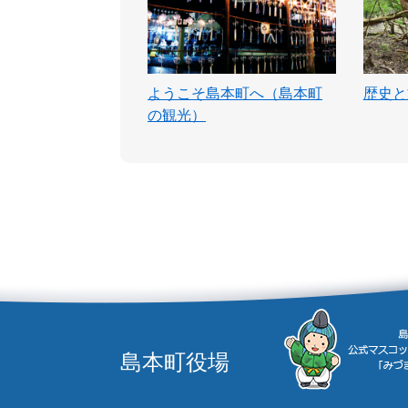
ようこそ島本町へ（島本町
歴史と
の観光）
島本町役場