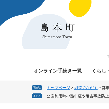
ペ
メ
ー
ニ
ジ
ュ
の
ー
先
を
頭
飛
で
ば
す
し
。
て
本
文
へ
オンライン手続き一覧
くらし
トップページ
>
組織でさがす
>
都
現在地
公園利用時の熱中症や落雷事故防止
足あと