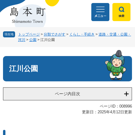
ペ
メ
ー
ニ
ジ
ュ
の
ー
先
を
頭
飛
トップページ
>
分類でさがす
>
くらし・手続き
>
道路・交通・公園・
現在地
河川
>
公園
>
江川公園
で
ば
す
し
本
。
て
文
本
文
江川公園
へ
ページ内目次
ページID：008996
更新日：2025年4月12日更新