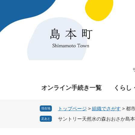
ペ
メ
ー
ニ
ジ
ュ
の
ー
先
を
頭
飛
で
ば
す
し
。
て
本
文
へ
オンライン手続き一覧
くらし
トップページ
>
組織でさがす
>
都
現在地
サントリー天然水の森おおさか島本
足あと