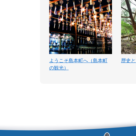
ようこそ島本町へ（島本町
歴史と
の観光）