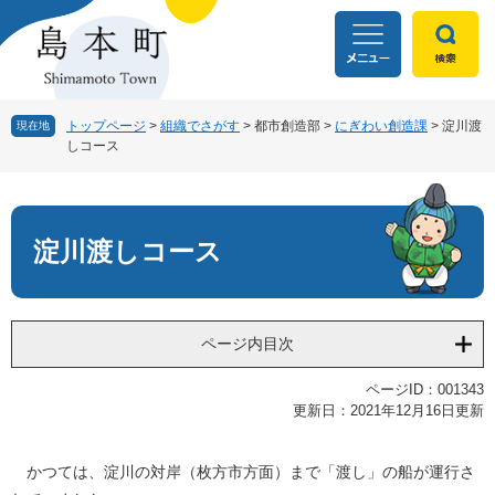
ペ
メ
ー
ニ
ジ
ュ
の
ー
先
を
頭
飛
トップページ
>
組織でさがす
>
都市創造部
>
にぎわい創造課
>
淀川渡
現在地
しコース
で
ば
す
し
本
。
て
文
本
文
淀川渡しコース
へ
ページ内目次
ページID：001343
更新日：2021年12月16日更新
かつては、淀川の対岸（枚方市方面）まで「渡し」の船が運行さ