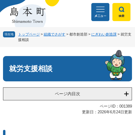
ペ
メ
ー
ニ
ジ
ュ
の
ー
先
を
頭
飛
トップページ
>
組織でさがす
>
都市創造部
>
にぎわい創造課
>
就労支
現在地
援相談
で
ば
す
し
本
。
て
文
本
文
就労支援相談
へ
ページ内目次
ページID：001389
更新日：2026年6月24日更新