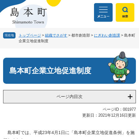
ペ
メ
ー
ニ
ジ
ュ
の
ー
先
を
頭
飛
トップページ
>
組織でさがす
>
都市創造部
>
にぎわい創造課
>
島本町
現在地
企業立地促進制度
で
ば
す
し
本
。
て
文
本
文
島本町企業立地促進制度
へ
ページ内目次
ページID：001977
更新日：2021年12月16日更新
島本町では、平成23年4月1日に「島本町企業立地促進条例」を施