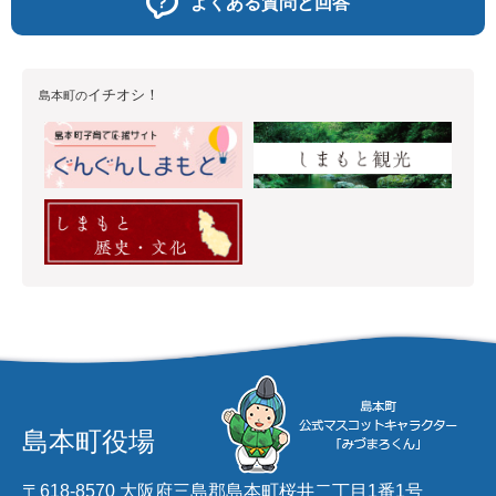
よくある質問と回答
イチオシ！
島本町の
島本町役場
〒618-8570 大阪府三島郡島本町桜井二丁目1番1号