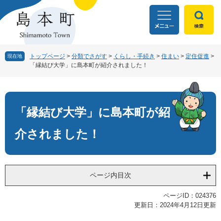
ペ
メ
ー
ニ
ジ
ュ
の
ー
先
を
頭
飛
トップページ
>
分類でさがす
>
くらし・手続き
>
住まい
>
定住促進
>
現在地
「縁結び大学」に島本町が紹介されました！
で
ば
す
し
本
。
て
文
本
文
「縁結び大学」に島本町が紹
へ
介されました！
ページ内目次
ページID：024376
更新日：2024年4月12日更新