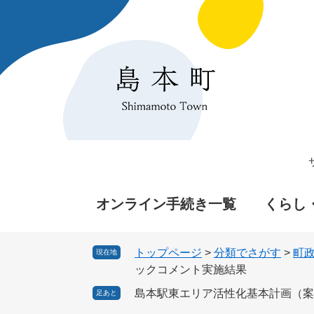
ペ
メ
ー
ニ
ジ
ュ
の
ー
先
を
頭
飛
で
ば
す
し
。
て
本
文
へ
オンライン手続き一覧
くらし
トップページ
>
分類でさがす
>
町
現在地
ックコメント実施結果
島本駅東エリア活性化基本計画（案
足あと