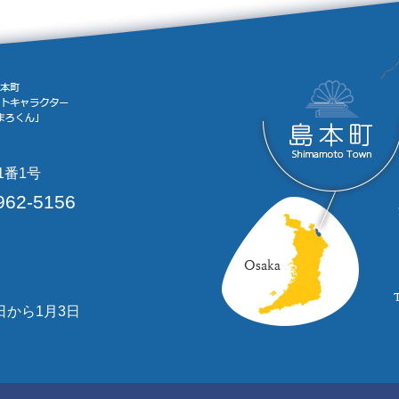
1番1号
962-5156
日から1月3日