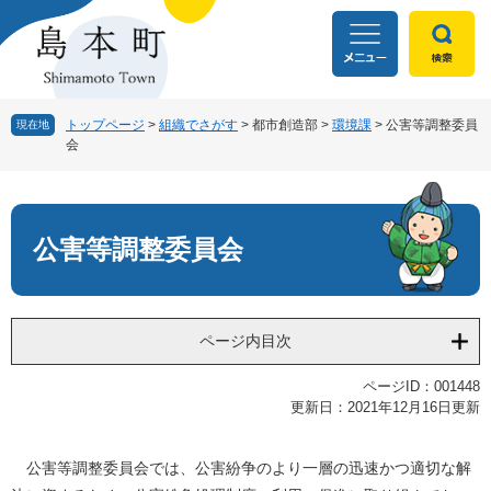
ペ
メ
ー
ニ
ジ
ュ
の
ー
先
を
頭
飛
トップページ
>
組織でさがす
>
都市創造部
>
環境課
>
公害等調整委員
現在地
会
で
ば
す
し
本
。
て
文
本
文
公害等調整委員会
へ
ページ内目次
ページID：001448
更新日：2021年12月16日更新
公害等調整委員会では、公害紛争のより一層の迅速かつ適切な解