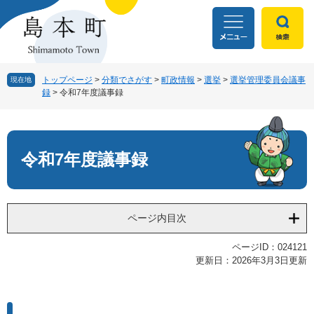
ペ
メ
ー
ニ
ジ
ュ
の
ー
先
を
頭
飛
トップページ
>
分類でさがす
>
町政情報
>
選挙
>
選挙管理委員会議事
現在地
録
>
令和7年度議事録
で
ば
す
し
本
。
て
文
本
文
令和7年度議事録
へ
ページ内目次
ページID：024121
更新日：2026年3月3日更新