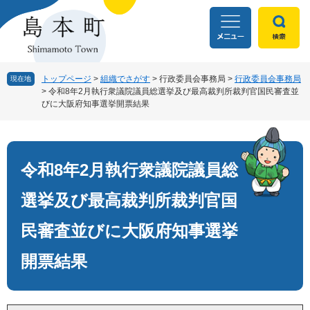
ペ
メ
ー
ニ
ジ
ュ
の
ー
先
を
頭
飛
トップページ
>
組織でさがす
>
行政委員会事務局
>
行政委員会事務局
現在地
>
令和8年2月執行衆議院議員総選挙及び最高裁判所裁判官国民審査並
で
ば
びに大阪府知事選挙開票結果
す
し
。
て
本
本
文
文
令和8年2月執行衆議院議員総
へ
選挙及び最高裁判所裁判官国
民審査並びに大阪府知事選挙
開票結果