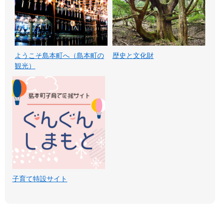
ようこそ島本町へ（島本町の
歴史と文化財
観光）
子育て特設サイト