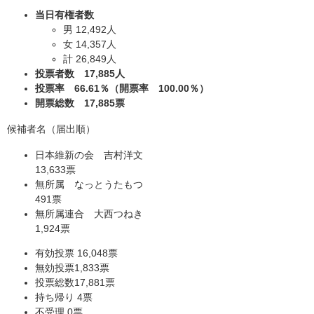
当日有権者数
男 12,492人
女 14,357人
計 26,849人
投票者数 17,885人
投票率 66.61％（
開票率 100.00％）
開票総数 17,885票
候補者名（届出順）
日本維新の会 吉村洋文
13,633票
無所属 なっとうたもつ
491票
無所属連合 大西つねき
1,924票
有効投票 16,048票
無効投票1,833票
投票総数17,881票
持ち帰り 4票
不受理 0票