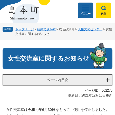
ペ
メ
ー
ニ
ジ
ュ
の
ー
先
を
頭
飛
トップページ
>
組織でさがす
>
総合政策部
>
人権文化センター
>
女性
現在地
交流室に関するお知らせ
で
ば
す
し
本
。
て
文
本
文
女性交流室に関するお知らせ
へ
ページ内目次
ページID：002275
更新日：2021年12月16日更新
女性交流室は令和元年6月30日をもって、使用を停止しました。