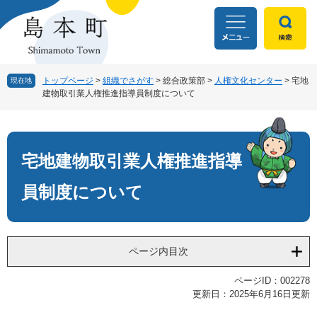
ペ
メ
ー
ニ
ジ
ュ
の
ー
先
を
頭
飛
トップページ
>
組織でさがす
>
総合政策部
>
人権文化センター
>
宅地
現在地
建物取引業人権推進指導員制度について
で
ば
す
し
本
。
て
文
本
文
宅地建物取引業人権推進指導
へ
員制度について
ページ内目次
ページID：002278
更新日：2025年6月16日更新