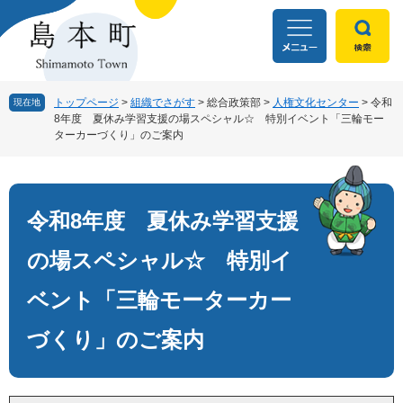
ペ
メ
ー
ニ
ジ
ュ
の
ー
先
を
頭
飛
トップページ
>
組織でさがす
>
総合政策部
>
人権文化センター
>
令和
現在地
8年度 夏休み学習支援の場スペシャル☆ 特別イベント「三輪モー
で
ば
ターカーづくり」のご案内
す
し
。
て
本
本
文
文
令和8年度 夏休み学習支援
へ
の場スペシャル☆ 特別イ
ベント「三輪モーターカー
づくり」のご案内