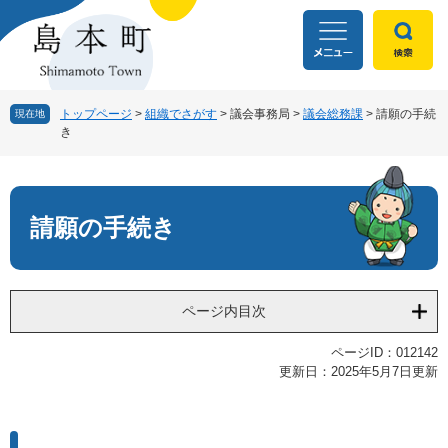
ペ
メ
ー
ニ
ジ
ュ
の
ー
先
を
頭
飛
トップページ
>
組織でさがす
>
議会事務局
>
議会総務課
>
請願の手続
現在地
き
で
ば
す
し
本
。
て
文
本
文
請願の手続き
へ
ページ内目次
ページID：012142
更新日：2025年5月7日更新