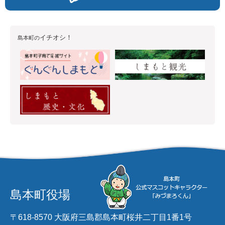
イチオシ！
島本町の
島本町役場
〒618-8570 大阪府三島郡島本町桜井二丁目1番1号