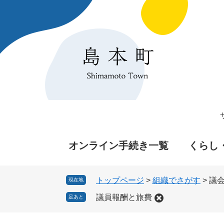
ペ
メ
ー
ニ
ジ
ュ
の
ー
先
を
頭
飛
で
ば
す
し
。
て
本
文
へ
オンライン手続き一覧
くらし
トップページ
>
組織でさがす
>
議
現在地
議員報酬と旅費
足あと