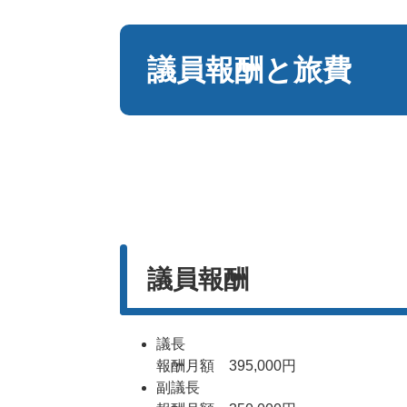
本
文
議員報酬と旅費
議員報酬
議長
報酬月額 395,000円
副議長