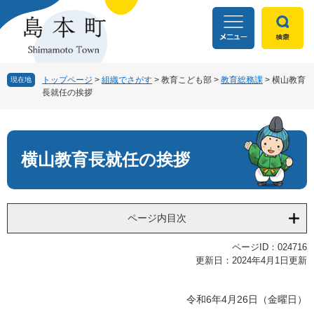
ペ
メ
ー
ニ
ジ
ュ
の
ー
先
を
頭
飛
トップページ
>
組織でさがす
>
教育こども部
>
教育総務課
>
横山教育
現在地
長就任の挨拶
で
ば
す
し
本
。
て
文
本
文
横山教育長就任の挨拶
へ
ページ内目次
ページID：024716
更新日：2024年4月1日更新
令和6年4月26日（金曜日）