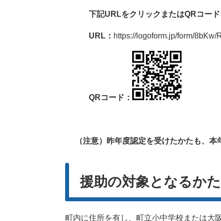
下記URLをクリックまたはQRコード
URL：
https://logoform.jp/form/8bKw
QRコード：
（注意）昨年度認定を受けたかたも、本年
援助の対象となるかた
町内に住所を有し、町立小中学校または大阪