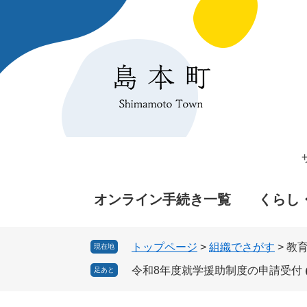
ペ
メ
ー
ニ
ジ
ュ
の
ー
先
を
頭
飛
で
ば
す
し
。
て
本
文
へ
オンライン手続き一覧
くらし
トップページ
>
組織でさがす
>
教
現在地
令和8年度就学援助制度の申請受付
足あと