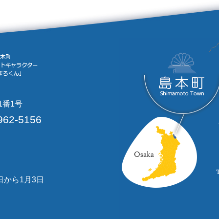
1番1号
962-5156
日から1月3日