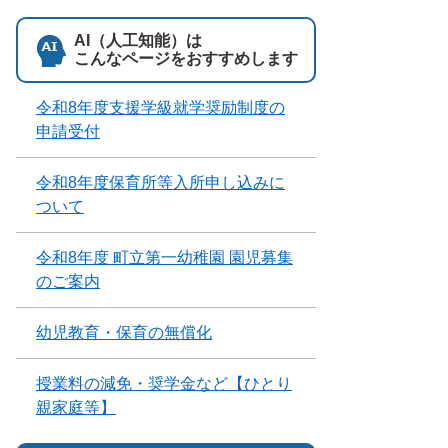
AI（人工知能）は
こんなページをおすすめします
令和8年度支援学級就学奨励制度の
申請受付
令和8年度保育所等入所申し込みに
ついて
令和8年度 町立第一幼稚園 園児募集
のご案内
幼児教育・保育の無償化
授業料の減免・奨学金など【ひとり
親家庭等】