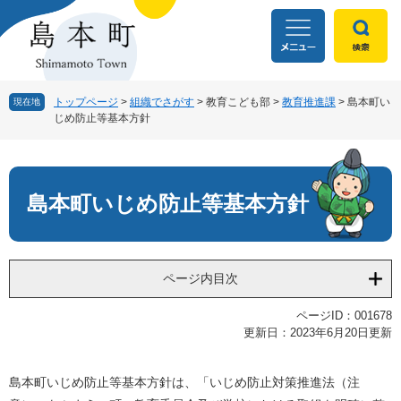
ペ
メ
ー
ニ
ジ
ュ
の
ー
先
を
頭
飛
トップページ
>
組織でさがす
>
教育こども部
>
教育推進課
>
島本町い
現在地
じめ防止等基本方針
で
ば
す
し
本
。
て
文
本
文
島本町いじめ防止等基本方針
へ
ページ内目次
ページID：001678
更新日：2023年6月20日更新
島本町いじめ防止等基本方針は、「いじめ防止対策推進法（注