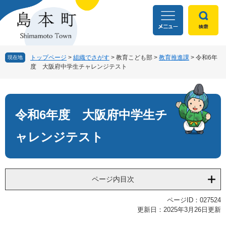
ペ
メ
ー
ニ
ジ
ュ
の
ー
先
を
頭
飛
トップページ
>
組織でさがす
>
教育こども部
>
教育推進課
>
令和6年
現在地
度 大阪府中学生チャレンジテスト
で
ば
す
し
本
。
て
文
本
文
令和6年度 大阪府中学生チ
へ
ャレンジテスト
ページ内目次
ページID：027524
更新日：2025年3月26日更新