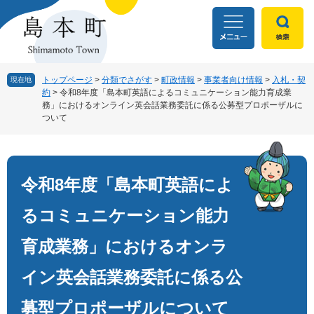
ペ
メ
ー
ニ
ジ
ュ
の
ー
先
を
頭
飛
トップページ
>
分類でさがす
>
町政情報
>
事業者向け情報
>
入札・契
現在地
約
>
令和8年度「島本町英語によるコミュニケーション能力育成業
で
ば
務」におけるオンライン英会話業務委託に係る公募型プロポーザルに
す
し
ついて
。
て
本
本
文
文
へ
令和8年度「島本町英語によ
るコミュニケーション能力
育成業務」におけるオンラ
イン英会話業務委託に係る公
募型プロポーザルについて