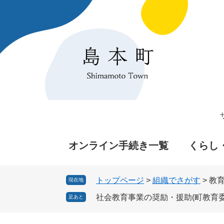
ペ
メ
ー
ニ
ジ
ュ
の
ー
先
を
頭
飛
で
ば
す
し
。
て
本
文
へ
オンライン手続き一覧
くらし
トップページ
>
組織でさがす
>
教
現在地
社会教育事業の奨励・援助(町教育
足あと