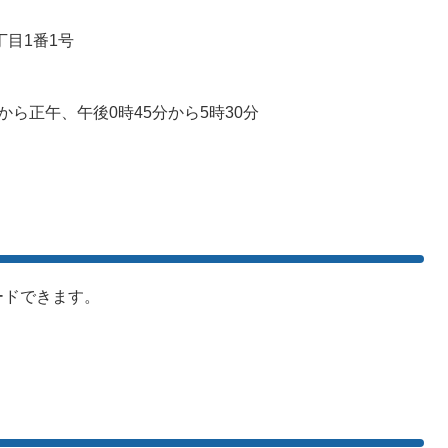
丁目1番1号
ら正午、午後0時45分から5時30分
ードできます。
。