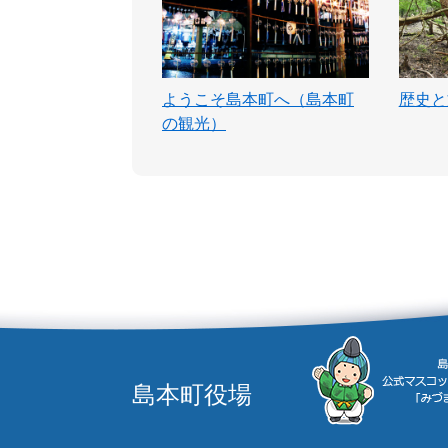
ようこそ島本町へ（島本町
歴史と
の観光）
島本町役場