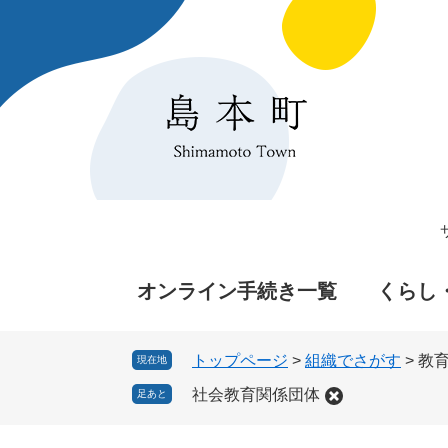
ペ
メ
ー
ニ
ジ
ュ
の
ー
先
を
頭
飛
で
ば
す
し
。
て
本
文
へ
オンライン手続き一覧
くらし
トップページ
>
組織でさがす
>
教
現在地
社会教育関係団体
足あと