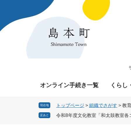
ペ
メ
ー
ニ
ジ
ュ
の
ー
先
を
頭
飛
で
ば
す
し
。
て
本
文
へ
オンライン手続き一覧
くらし
トップページ
>
組織でさがす
>
教
現在地
令和8年度文化教室「和太鼓教室各
足あと