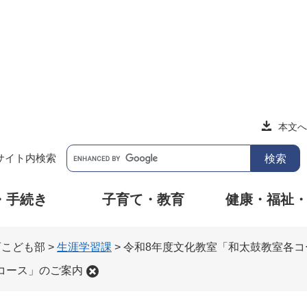
本文へ
サイト内検索
・手続き
子育て・教育
健康・福祉
育こども部
>
生涯学習課
>
令和8年度文化教室「和太鼓教室各コ
コース」のご案内