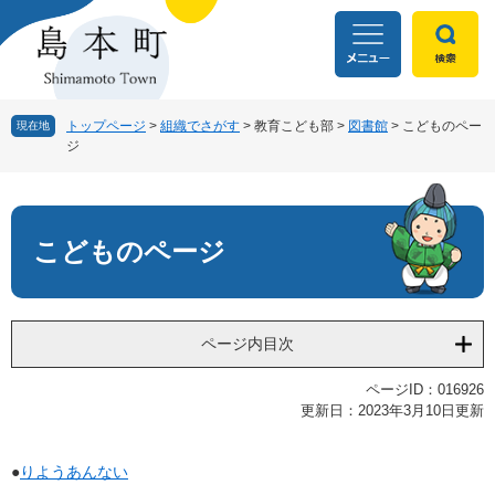
ペ
メ
ー
ニ
ジ
ュ
の
ー
先
を
頭
飛
トップページ
>
組織でさがす
>
教育こども部
>
図書館
>
こどものペー
現在地
ジ
で
ば
す
し
本
。
て
文
本
文
こどものページ
へ
ページ内目次
ページID：016926
更新日：2023年3月10日更新
●
りようあんない