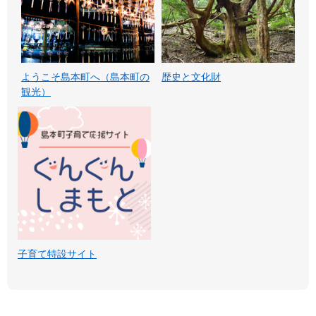
ようこそ島本町へ（島本町の
歴史と文化財
観光）
子育て特設サイト