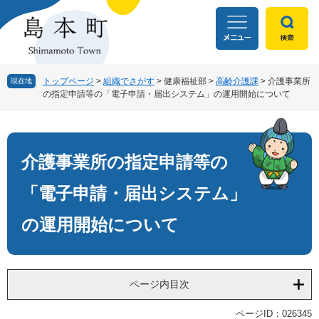
ペ
メ
ー
ニ
ジ
ュ
の
ー
先
を
頭
飛
トップページ
>
組織でさがす
>
健康福祉部
>
高齢介護課
>
介護事業所
現在地
の指定申請等の「電子申請・届出システム」の運用開始について
で
ば
す
し
本
。
て
文
本
文
介護事業所の指定申請等の
へ
「電子申請・届出システム」
の運用開始について
ページ内目次
ページID：026345