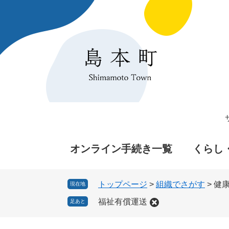
ペ
メ
ー
ニ
ジ
ュ
の
ー
先
を
頭
飛
で
ば
す
し
。
て
本
文
へ
オンライン手続き一覧
くらし
トップページ
>
組織でさがす
>
健
現在地
福祉有償運送
足あと