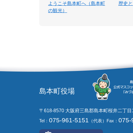
ようこそ島本町へ（島本町
歴史と
の観光）
島本町役場
〒618-8570 大阪府三島郡島本町桜井二丁目
075-961-5151
075-
Tel：
（代表）
Fax：