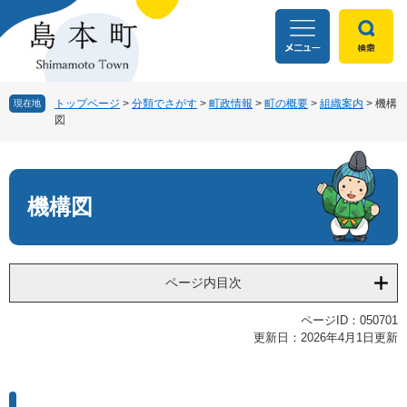
ペ
メ
ー
ニ
ジ
ュ
の
ー
先
を
頭
飛
トップページ
>
分類でさがす
>
町政情報
>
町の概要
>
組織案内
>
機構
現在地
図
で
ば
す
し
本
。
て
文
本
文
機構図
へ
ページ内目次
ページID：050701
更新日：2026年4月1日更新