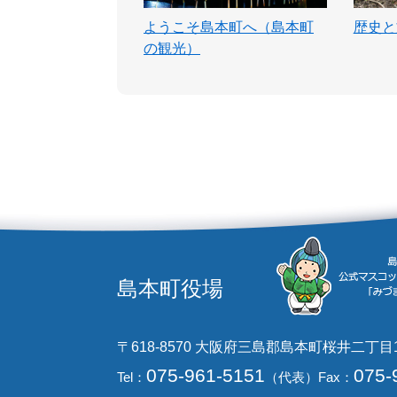
ようこそ島本町へ（島本町
歴史と
の観光）
島本町役場
〒618-8570 大阪府三島郡島本町桜井二丁目
075-961-5151
075-
Tel：
（代表）
Fax：