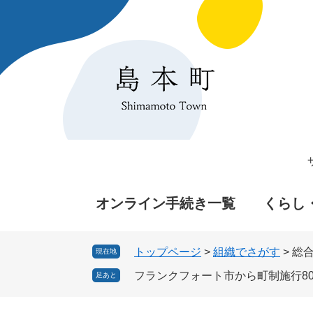
ペ
メ
ー
ニ
ジ
ュ
の
ー
先
を
頭
飛
で
ば
す
し
。
て
本
文
へ
オンライン手続き一覧
くらし
トップページ
>
組織でさがす
>
総
現在地
フランクフォート市から町制施行8
足あと