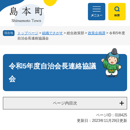
ペ
メ
ー
ニ
ジ
ュ
の
ー
先
を
頭
飛
トップページ
>
組織でさがす
>
総合政策部
>
政策企画課
>
令和5年度
現在地
自治会長連絡協議会
で
ば
す
し
本
。
て
文
本
文
令和5年度自治会長連絡協議
へ
会
ページ内目次
ページID：018425
更新日：2023年11月29日更新