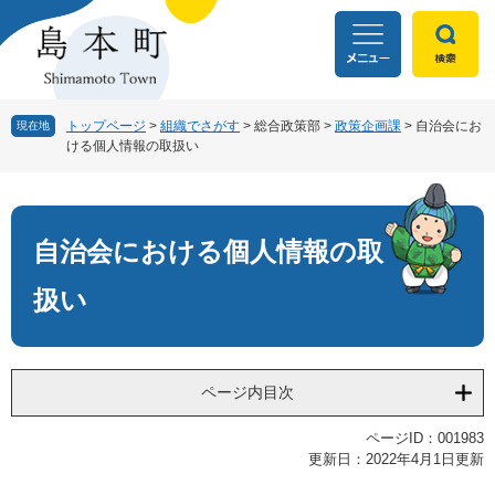
ペ
メ
ー
ニ
ジ
ュ
の
ー
先
を
頭
飛
トップページ
>
組織でさがす
>
総合政策部
>
政策企画課
>
自治会にお
現在地
ける個人情報の取扱い
で
ば
す
し
本
。
て
文
本
文
自治会における個人情報の取
へ
扱い
ページ内目次
ページID：001983
更新日：2022年4月1日更新