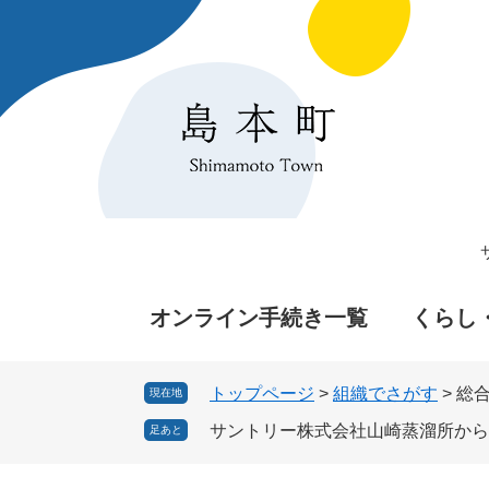
ペ
メ
ー
ニ
ジ
ュ
の
ー
先
を
頭
飛
で
ば
す
し
。
て
本
文
へ
オンライン手続き一覧
くらし
トップページ
>
組織でさがす
>
総
現在地
サントリー株式会社山崎蒸溜所から
足あと