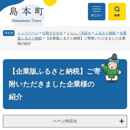
ペ
メ
ー
ニ
ジ
ュ
の
ー
先
を
頭
飛
トップページ
>
分類でさがす
>
くらし・手続き
>
ふるさと納税
>
企業
現在地
版ふるさと納税
>
【企業版ふるさと納税】ご寄附いただきました企業
で
ば
様の紹介
す
し
。
て
本
本
文
文
【企業版ふるさと納税】ご寄
へ
附いただきました企業様の
紹介
ページ内目次