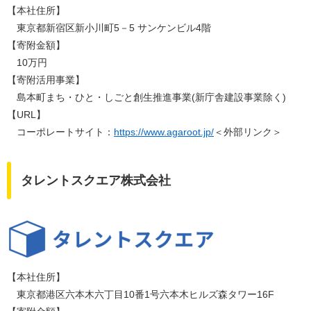
【本社住所】
東京都新宿区新小川町5－5 サンケンビル4階
【寄附金額】
10万円
【寄附活用事業】
島本町まち・ひと・しごと創生推進事業(新庁舎建設事業除く)
【URL】
コーポレートサイト：
https://www.agaroot.jp/
＜外部リンク＞
タレントスクエア株式会社
【本社住所】
東京都港区六本木六丁目10番1号六本木ヒルズ森タワー16F