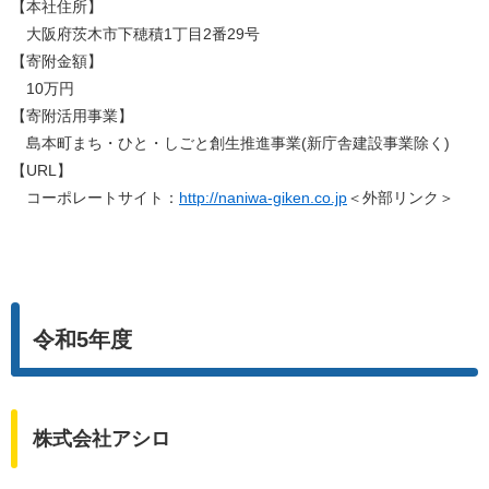
【本社住所】
大阪府茨木市下穂積1丁目2番29号
【寄附金額】
10万円
【寄附活用事業】
島本町まち・ひと・しごと創生推進事業(新庁舎建設事業除く)
【URL】
コーポレートサイト：
http://naniwa-giken.co.jp
＜外部リンク＞
令和5年度
株式会社アシロ