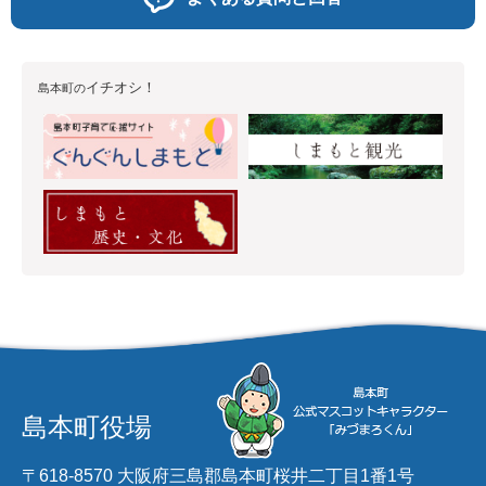
イチオシ！
島本町の
島本町役場
〒618-8570 大阪府三島郡島本町桜井二丁目1番1号