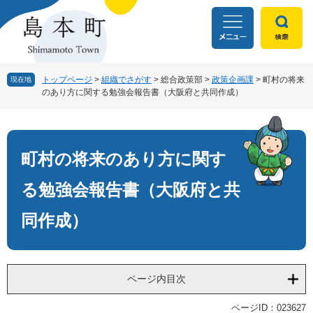
ペ
メ
ー
ニ
ジ
ュ
の
ー
先
を
頭
飛
トップページ
>
組織でさがす
>
総合政策部
>
政策企画課
>
町村の将来
現在地
のあり方に関する勉強会報告書（大阪府と共同作成）
で
ば
す
し
本
。
て
文
本
文
町村の将来のあり方に関す
へ
る勉強会報告書（大阪府と共
同作成）
ページ内目次
ページID：023627