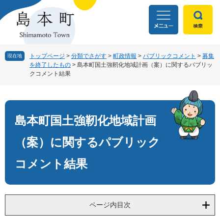
ペ
メ
ー
ニ
ジ
ュ
の
ー
先
を
頭
飛
トップページ
>
分類でさがす
>
町政情報
>
パブリックコメント
>
募集
現在地
を終了したもの
>
島本町国土強靭化地域計画（案）に関するパブリッ
で
ば
クコメント結果
す
し
。
て
本
本
文
文
島本町国土強靭化地域計画
へ
（案）に関するパブリック
コメント結果
ページ内目次