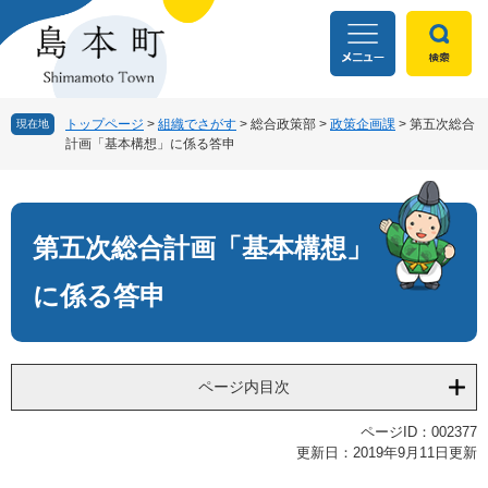
ペ
メ
ー
ニ
ジ
ュ
の
ー
先
を
頭
飛
トップページ
>
組織でさがす
>
総合政策部
>
政策企画課
>
第五次総合
現在地
計画「基本構想」に係る答申
で
ば
す
し
本
。
て
文
本
文
第五次総合計画「基本構想」
へ
に係る答申
ページ内目次
ページID：002377
更新日：2019年9月11日更新