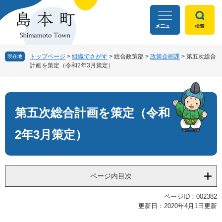
ペ
メ
ー
ニ
ジ
ュ
の
ー
先
を
頭
飛
トップページ
>
組織でさがす
>
総合政策部
>
政策企画課
>
第五次総合
現在地
計画を策定（令和2年3月策定）
で
ば
す
し
本
。
て
文
本
文
第五次総合計画を策定（令和
へ
2年3月策定）
ページ内目次
ページID：002382
更新日：2020年4月1日更新