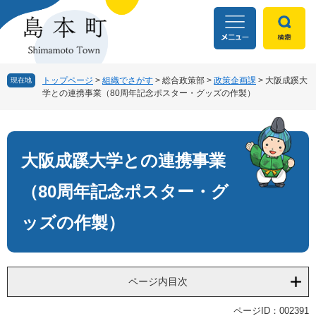
ペ
メ
ー
ニ
ジ
ュ
の
ー
先
を
頭
飛
トップページ
>
組織でさがす
>
総合政策部
>
政策企画課
>
大阪成蹊大
現在地
学との連携事業（80周年記念ポスター・グッズの作製）
で
ば
す
し
本
。
て
文
本
文
大阪成蹊大学との連携事業
へ
（80周年記念ポスター・グ
ッズの作製）
ページ内目次
ページID：002391