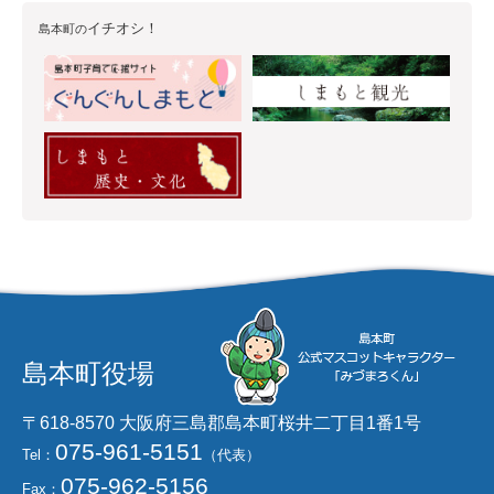
イチオシ！
島本町の
島本町役場
〒618-8570 大阪府三島郡島本町桜井二丁目1番1号
075-961-5151
Tel：
（代表）
075-962-5156
Fax：