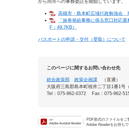
から同市への事務委託を開始しています。
高槻市・島本町広域行政勉強会 事業
「旅券発給事務に係る窓口対応業務
F：49.7KB）
パスポートの申請・交付（受取）について
このページに関するお問い合わせ先
総合政策部
政策企画課
直通
大阪府三島郡島本町桜井二丁目1番1号
Tel：075-962-0372
Fax：075-962-51
PDF形式のファイルをご覧
Adobe Reader