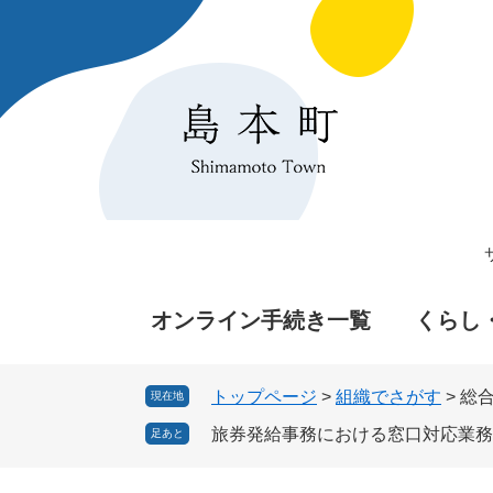
ペ
メ
ー
ニ
ジ
ュ
の
ー
先
を
頭
飛
で
ば
す
し
。
て
本
文
へ
オンライン手続き一覧
くらし
トップページ
>
組織でさがす
>
総
現在地
旅券発給事務における窓口対応業務
足あと