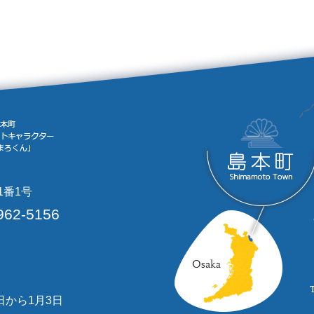
1番1号
962-5156
日から1月3日