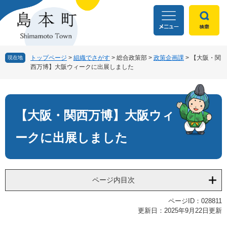
ペ
メ
ー
ニ
ジ
ュ
の
ー
先
を
頭
飛
トップページ
>
組織でさがす
>
総合政策部
>
政策企画課
>
【大阪・関
現在地
西万博】大阪ウィークに出展しました
で
ば
す
し
本
。
て
文
本
文
【大阪・関西万博】大阪ウィ
へ
ークに出展しました
ページ内目次
ページID：028811
更新日：2025年9月22日更新