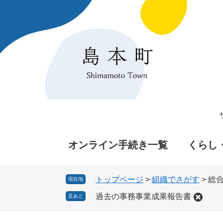
ペ
メ
ー
ニ
ジ
ュ
の
ー
先
を
頭
飛
で
ば
す
し
。
て
本
文
へ
オンライン手続き一覧
くらし
トップページ
>
組織でさがす
>
総
現在地
過去の事務事業成果報告書
足あと