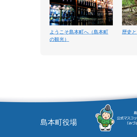
ようこそ島本町へ（島本町
歴史と
の観光）
島本町役場