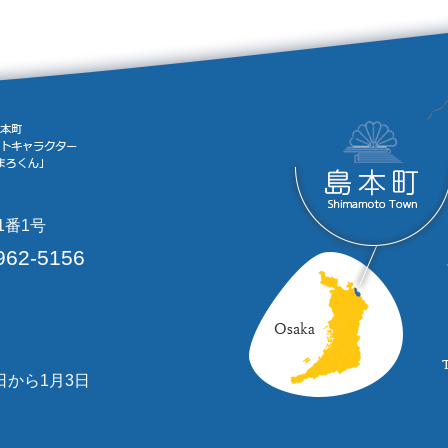
1番1号
962-5156
日から1月3日