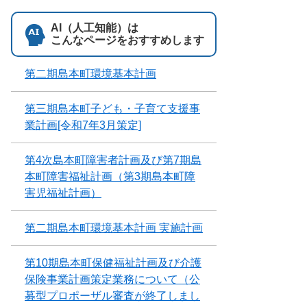
AI（人工知能）は
こんなページをおすすめします
第二期島本町環境基本計画
第三期島本町子ども・子育て支援事
業計画[令和7年3月策定]
第4次島本町障害者計画及び第7期島
本町障害福祉計画（第3期島本町障
害児福祉計画）
第二期島本町環境基本計画 実施計画
第10期島本町保健福祉計画及び介護
保険事業計画策定業務について（公
募型プロポーザル審査が終了しまし