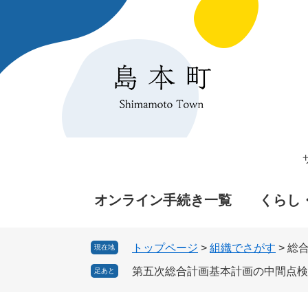
ペ
メ
ー
ニ
ジ
ュ
の
ー
先
を
頭
飛
で
ば
す
し
。
て
本
文
へ
オンライン手続き一覧
くらし
トップページ
>
組織でさがす
>
総
現在地
第五次総合計画基本計画の中間点検
足あと