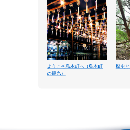
ようこそ島本町へ（島本町
歴史と
の観光）