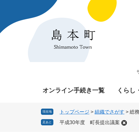
ペ
メ
ー
ニ
ジ
ュ
の
ー
先
を
頭
飛
で
ば
す
し
。
て
本
文
へ
オンライン手続き一覧
くらし
トップページ
>
組織でさがす
>
総
現在地
平成30年度 町長提出議案
足あと