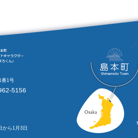
1番1号
962-5156
日から1月3日