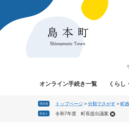
ペ
メ
ー
ニ
ジ
ュ
の
ー
先
を
頭
飛
で
ば
す
し
。
て
本
文
へ
オンライン手続き一覧
くらし
トップページ
>
分類でさがす
>
町
現在地
令和7年度 町長提出議案
足あと