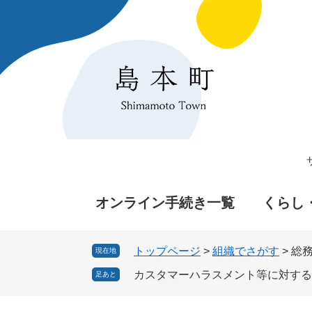
ペ
メ
ー
ニ
ジ
ュ
の
ー
先
を
頭
飛
で
ば
す
し
。
て
本
文
へ
オンライン手続き一覧
くらし
トップページ
>
組織でさがす
>
総
現在地
カスタマーハラスメント等に対する
足あと