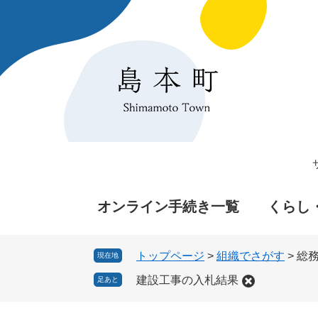
ペ
メ
ー
ニ
ジ
ュ
の
ー
先
を
頭
飛
で
ば
す
し
。
て
本
文
へ
オンライン手続き一覧
くらし
トップページ
>
組織でさがす
>
総
現在地
建設工事の入札結果
足あと