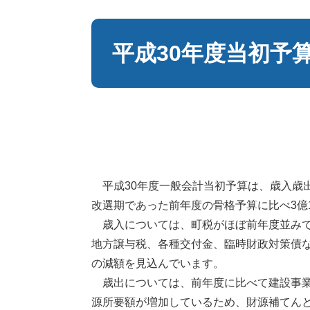
本
文
平成30年度当初予
平成30年度一般会計当初予算は、歳入歳出総
改選期であった前年度の骨格予算に比べ3億1,
歳入については、町税がほぼ前年度並みで
地方譲与税、各種交付金、臨時財政対策債など
の減額を見込んでいます。
歳出については、前年度に比べて建設事業
源所要額が増加しているため、財源補てんとし