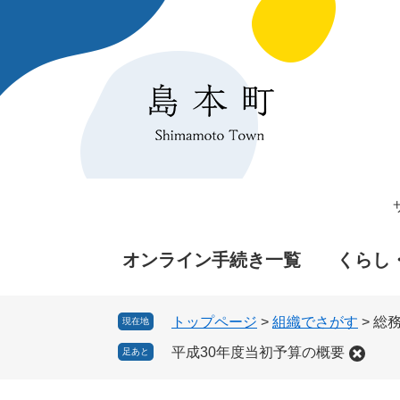
ペ
メ
ー
ニ
ジ
ュ
の
ー
先
を
頭
飛
で
ば
す
し
。
て
本
文
へ
オンライン手続き一覧
くらし
トップページ
>
組織でさがす
>
総
現在地
平成30年度当初予算の概要
足あと