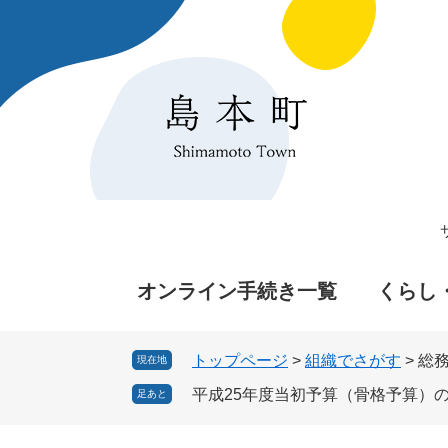
ペ
メ
ー
ニ
ジ
ュ
の
ー
先
を
頭
飛
で
ば
す
し
。
て
本
文
へ
オンライン手続き一覧
くらし
トップページ
>
組織でさがす
>
総
現在地
平成25年度当初予算（骨格予算）
足あと