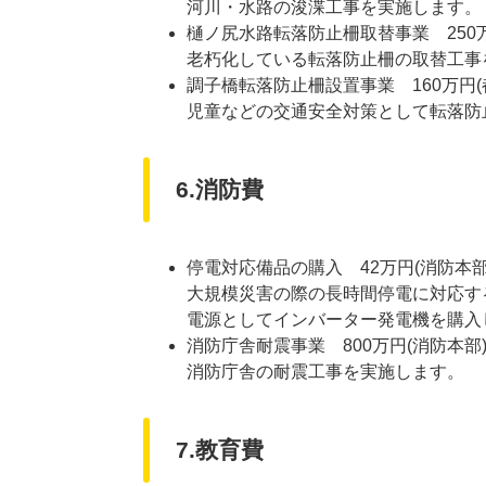
河川・水路の浚渫工事を実施します。
樋ノ尻水路転落防止柵取替事業 250万
老朽化している転落防止柵の取替工事
調子橋転落防止柵設置事業 160万円(
児童などの交通安全対策として転落防
6.消防費
停電対応備品の購入 42万円(消防本部
大規模災害の際の長時間停電に対応す
電源としてインバーター発電機を購入
消防庁舎耐震事業 800万円(消防本部
消防庁舎の耐震工事を実施します。
7.教育費